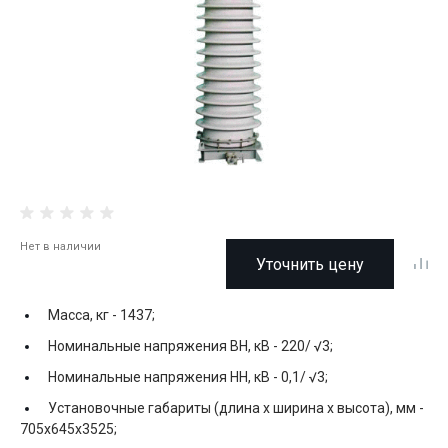
Нет в наличии
Уточнить цену
Масса, кг -
1437;
Номинальные напряжения ВН, кВ -
220/ √3;
Номинальные напряжения НН, кВ -
0,1/ √3;
Установочные габариты (длина х ширина х высота), мм -
705x645x3525;