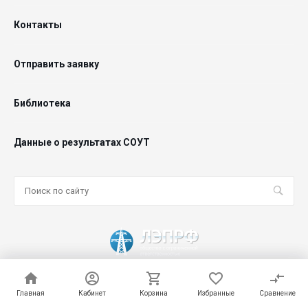
Контакты
Отправить заявку
Библиотека
Данные о результатах СОУТ
© 2026 ООО "ЛЭПРФ", Все права защищены
Главная
Главная
Кабинет
Кабинет
Корзина
Корзина
Избранные
Избранные
Сравнение
Сравнение