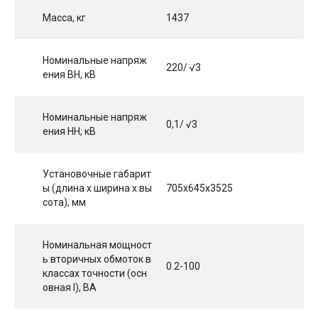
Масса, кг
1437
Номинальные напряж
220/ √3
ения ВН, кВ
Номинальные напряж
0,1/ √3
ения НН, кВ
Установочные габарит
ы (длина х ширина х вы
705x645x3525
сота), мм
Номинальная мощност
ь вторичных обмоток в
0.2-100
классах точности (осн
овная I), ВА