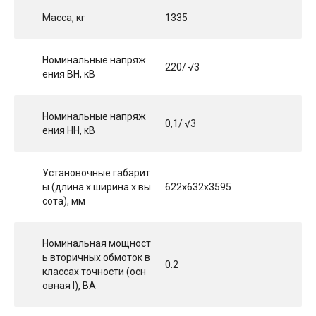
Масса, кг
1335
Номинальные напряж
220/ √3
ения ВН, кВ
Номинальные напряж
0,1/ √3
ения НН, кВ
Установочные габарит
ы (длина х ширина х вы
622x632x3595
сота), мм
Номинальная мощност
ь вторичных обмоток в
0.2
классах точности (осн
овная I), ВА