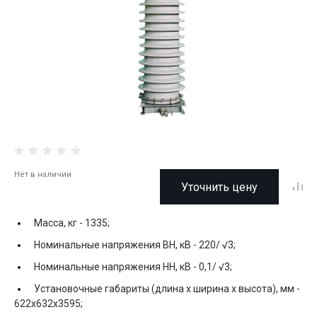
Нет в наличии
Уточнить цену
Масса, кг -
1335;
Номинальные напряжения ВН, кВ -
220/ √3;
Номинальные напряжения НН, кВ -
0,1/ √3;
Установочные габариты (длина х ширина х высота), мм -
622x632x3595;