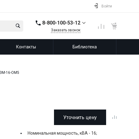
Войти
8-800-100-53-12
Заказать звонок
8-800-100-53-12
Контакты
Библиотека
143987, Россия,
Московская область,
город Балашиха, мкр.
Железнодорожный,
ул. Советская, д. 46,
офис 201
ЗМ-16-ОМ5
info@leprf.ru
Уточнить цену
Номинальная мощность, кВА -
16;