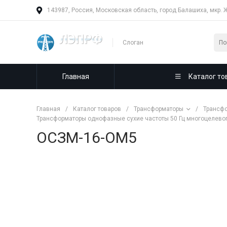
143987, Россия, Московская область, город Балашиха, мкр. 
Слоган
Главная
Каталог то
Главная
/
Каталог товаров
/
Трансформаторы
/
Трансфо
Трансформаторы однофазные сухие частоты 50 Гц многоцелевого
ОСЗМ-16-ОМ5