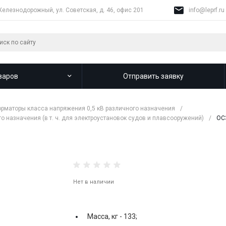
Железнодорожный, ул. Советская, д. 46, офис 201
info@leprf.ru
варов
Отправить заявку
рматоры класса напряжения 0,5 кВ различного назначения
/
 назначения (в т. ч. для электроустановок судов и плавсооружений)
/
ОС
Нет в наличии
Масса, кг -
133;