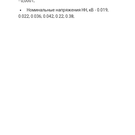
-
0,0001;
Номинальные напряжения НН, кВ -
0.019;
0.022; 0.036; 0.042; 0.22; 0.38;