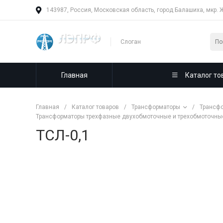
143987, Россия, Московская область, город Балашиха, мкр. 
Слоган
Главная
Каталог то
Главная
/
Каталог товаров
/
Трансформаторы
/
Трансфо
Трансформаторы трехфазные двухобмоточные и трехобмоточные 
ТСЛ-0,1