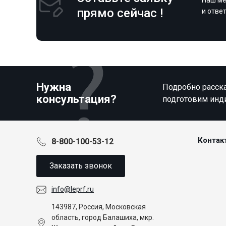
прямо сейчас !
и отве
Нужна
Подробно расска
консультация?
подготовим инд
Контак
8-800-100-53-12
Заказать звонок
info@leprf.ru
143987, Россия, Московская
область, город Балашиха, мкр.