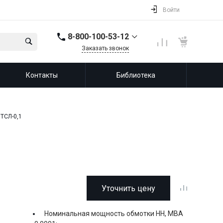
Войти
8-800-100-53-12
Заказать звонок
8-800-100-53-12
Контакты
Библиотека
143987, Россия,
Московская область,
город Балашиха, мкр.
Железнодорожный,
ул. Советская, д. 46,
офис 201
ТСЛ-0,1
info@leprf.ru
Уточнить цену
Номинальная мощность обмотки НН, МВА