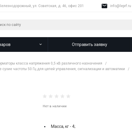
Железнодорожный, ул. Советская, д. 46, офис 201
info@leprf.ru
варов
Отправить заявку
рматоры класса напряжения 0,5 кВ различного назначения
/
сухие частоты 50 Гц для цепей управления, сигнализации и автоматики
/
Нет в наличии
Масса, кг -
4;