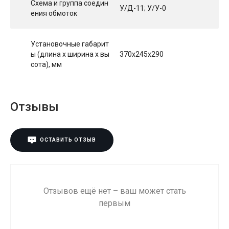
Схема и группа соедин
У/Д-11; У/У-0
ения обмоток
Установочные габарит
ы (длина х ширина х вы
370х245х290
сота), мм
Отзывы
ОСТАВИТЬ ОТЗЫВ
Отзывов ещё нет – ваш может стать
первым