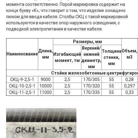
момента соответственно. Порой маркировка содержит на
конце букву «К», что говорит о том, что изделие оснащено
люком для ввода кабеля. Столбы СКЦ с такой маркировкой
используются в качестве опор наружного освещения, с
подводкой электропитания в качестве кабеля.
Размеры, мм
Верхний/
Длина,
Объем,
Толщина
Наименование
Изгибающий
нижний
мм
м3
стенки,
момент, тм
диаметр,
мм
мм
Стойки железобетонные центрифугиро
СКЦ-9-2,5-1
9000
2,5
170/305
55
0,28
СКЦ-10-2,5-1
10000
2,5
170/320
55
0,297
СКЦ-11-2,5-1
11000
2,5
170/335
55
0,33