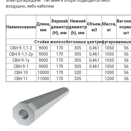
электропередачи". Питание к опоре подводится либо
воздушно, либо кабелем.
Верхний
Нижний
Вагонн
Длина,
Объем,
Масса,
Наименование
диаметр
диаметр
норма
мм
м3
кг
(H), мм
(h), мм
шт
Стойки железобетонные центрифугированные
СВН 9-1,1-2
9000
170
305
0,461
1050
56
СВН 9-1,1-2у
9000
170
305
0,461
1050
56
СВН 9-1у
9000
170
305
0,461
1050
56
СВН 9-1
9000
170
305
0,461
1050
56
СВН 10
10000
170
320
1000
56
СВН 11
11000
170
335
1200
56