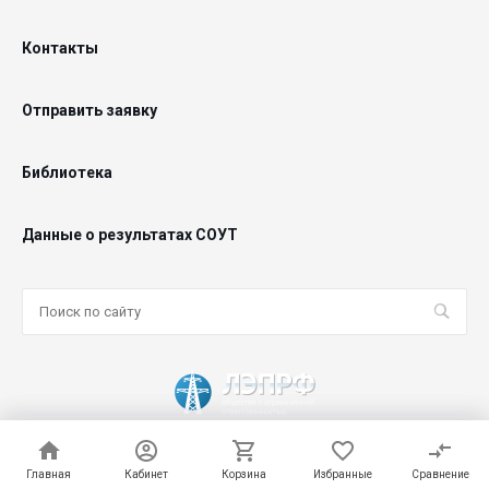
Контакты
Отправить заявку
Библиотека
Данные о результатах СОУТ
© 2026 ООО "ЛЭПРФ", Все права защищены
Главная
Главная
Кабинет
Кабинет
Корзина
Корзина
Избранные
Избранные
Сравнение
Сравнение