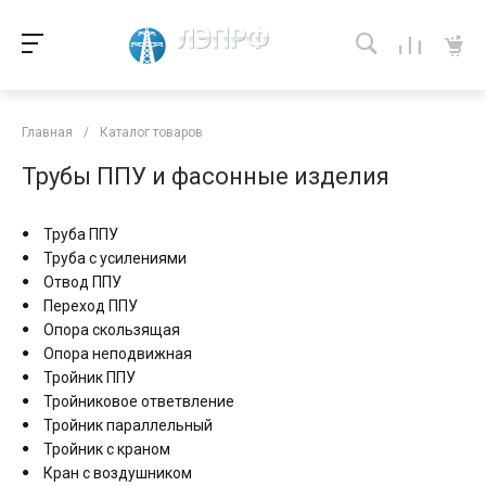
Главная
/
Каталог товаров
Трубы ППУ и фасонные изделия
Труба ППУ
Труба с усилениями
Отвод ППУ
Переход ППУ
Опора скользящая
Опора неподвижная
Тройник ППУ
Тройниковое ответвление
Тройник параллельный
Тройник с краном
Кран с воздушником