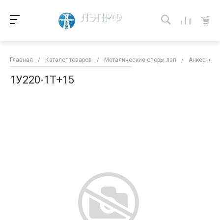
Главная
/
Каталог товаров
/
Металические опоры лэп
/
Анкерно-у
1У220-1T+15