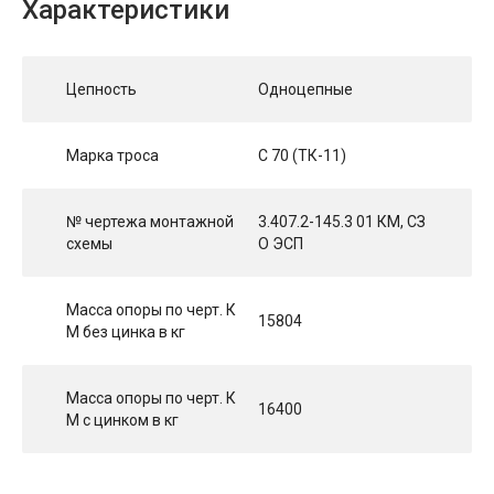
Характеристики
Цепность
Одноцепные
Марка троса
С 70 (ТК-11)
№ чертежа монтажной
3.407.2-145.3 01 КМ, СЗ
схемы
О ЭСП
Масса опоры по черт. К
15804
М без цинка в кг
Масса опоры по черт. К
16400
М с цинком в кг