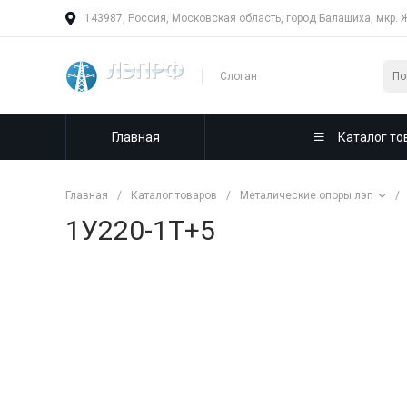
143987, Россия, Московская область, город Балашиха, мкр. 
Слоган
Главная
Каталог то
Главная
/
Каталог товаров
/
Металические опоры лэп
/
1У220-1T+5