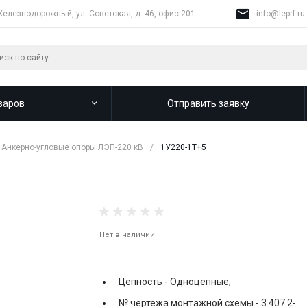
Железнодорожный, ул. Советская, д. 46, офис 201
info@leprf.ru
варов
Отправить заявку
Анкерно-угловые опоры ЛЭП-220 кВ
/
1У220-1T+5
Нет в наличии
Цепность -
Одноцепные;
№ чертежа монтажной схемы -
3.407.2-