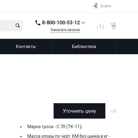
Войти
8-800-100-53-12
Заказать звонок
8-800-100-53-12
Контакты
Библиотека
143987, Россия,
Московская область,
город Балашиха, мкр.
Железнодорожный,
ул. Советская, д. 46,
офис 201
info@leprf.ru
Уточнить цену
Марка троса -
С 70 (ТК-11);
Масса опоры по черт. КМ без цинка в кг -