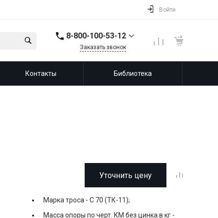
Войти
8-800-100-53-12
Заказать звонок
8-800-100-53-12
Контакты
Библиотека
143987, Россия,
Московская область,
город Балашиха, мкр.
Железнодорожный,
ул. Советская, д. 46,
офис 201
info@leprf.ru
Уточнить цену
Марка троса -
С 70 (ТК-11);
Масса опоры по черт. КМ без цинка в кг -