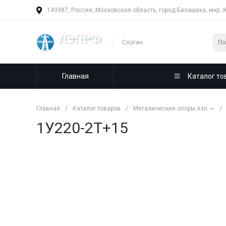
143987, Россия, Московская область, город Балашиха, мкр. 
Слоган
Главная
Каталог то
Главная
/
Каталог товаров
/
Металические опоры лэп
/
1У220-2T+15