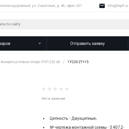
Железнодорожный, ул. Советская, д. 46, офис 201
info@leprf.ru
варов
Отправить заявку
Анкерно-угловые опоры ЛЭП-220 кВ
/
1У220-2T+15
Нет в наличии
Цепность -
Двухцепные;
№ чертежа монтажной схемы -
3.407.2-