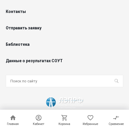
Контакты
Отправить заявку
Библиотека
Данные о результатах СОУТ
© 2026 ООО "ЛЭПРФ", Все права защищены
Главная
Главная
Кабинет
Кабинет
Корзина
Корзина
Избранные
Избранные
Сравнение
Сравнение