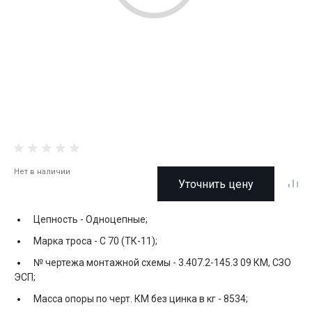
Нет в наличии
Уточнить цену
Цепность -
Одноцепные;
Марка троса -
С 70 (ТК-11);
№ чертежа монтажной схемы -
3.407.2-145.3 09 КМ, СЗО
ЭСП;
Масса опоры по черт. КМ без цинка в кг -
8534;