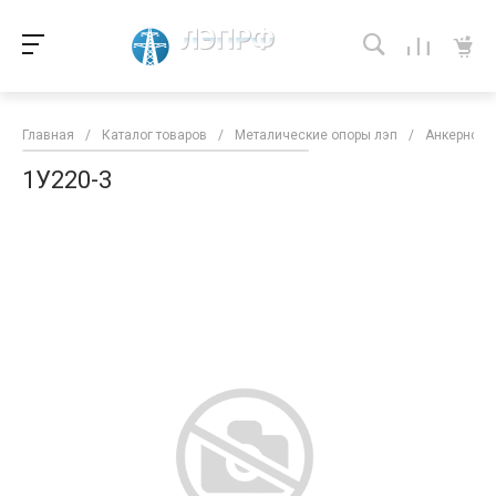
Главная
/
Каталог товаров
/
Металические опоры лэп
/
Анкерно-у
1У220-3