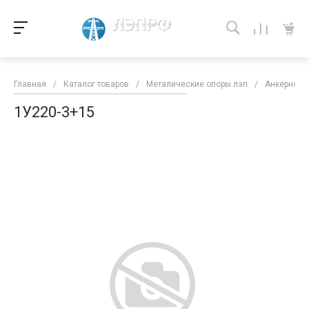
Главная
/
Каталог товаров
/
Металические опоры лэп
/
Анкерно-у
1У220-3+15