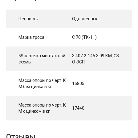
Цепность
Одноцепные
Марка троса
С 70 (ТК-11)
№ чертежа монтажной
3.407.2-145.3 09 КМ, СЗ
схемы
О ЭСП
Масса опоры по черт. К
16805
М без цинка в кг
Масса опоры по черт. К
17440
М с цинком в кг
Отзывы