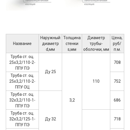
Наружный
Толщина
Диаметр
Цена,
Название
диаметр
стенки
трубы-
руб/
d,мм
s,мм
оболочки, мм
п.м.
Труба ст. оц.
25х3,2/110-2-
708
ППУ ПЭ
Ду 25
Труба ст. оц.
25х3,2/110-2-
110
752
ППУ ОЦ
Труба ст. оц.
32х3,2/110-1-
3,2
686
ППУ ПЭ
Труба ст. оц.
32х3,2/125-1-
Ду 32
718
ППУ ПЭ