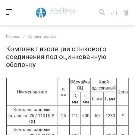
Главная
/
Каталог товаров
Комплект изоляции стыкового
соединения под оцинкованную
оболочку
Обечайка
Клей
ОЦ
адгезивный
d,
Наименование
Цена
мм
D,
L,
h, мм
L, мм
мм
мм
Комплект заделки
стыков ст. 25 / 110 ППУ-
25
110
500
50
1280
*
ОЦ
Комплект заделки