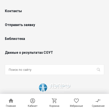
Контакты
Отправить заявку
Библиотека
Данные о результатах СОУТ
© 2026 ООО "ЛЭПРФ", Все права защищены
Главная
Главная
Кабинет
Кабинет
Корзина
Корзина
Избранные
Избранные
Сравнение
Сравнение