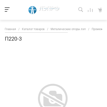
Главная
/
Каталог товаров
/
Металические опоры лэп
/
Промежуто
П220-3