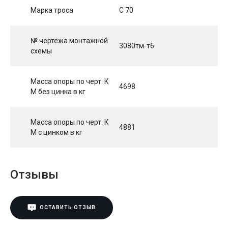
Марка троса
С 70
№ чертежа монтажной
3080тм-т6
схемы
Масса опоры по черт. К
4698
М без цинка в кг
Масса опоры по черт. К
4881
М с цинком в кг
Отзывы
ОСТАВИТЬ ОТЗЫВ