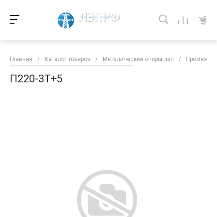
Главная
/
Каталог товаров
/
Металические опоры лэп
/
Промежуто
П220-3Т+5