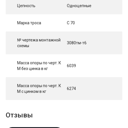
Цепность
Одноцепные
Марка троса
С 70
№ чертежа монтажной
3080тм-т6
схемы
Масса опоры по черт. К
6039
М без цинка в кг
Масса опоры по черт. К
6274
М с цинком в кг
Отзывы