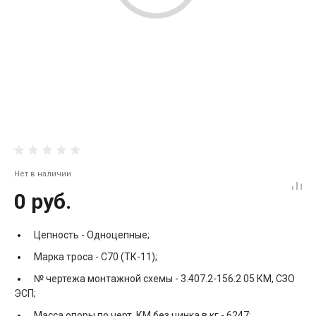
Нет в наличии
0 руб.
Цепность -
Одноцепные;
Марка троса -
С70 (ТК-11);
№ чертежа монтажной схемы -
3.407.2-156.2 05 КМ, СЗО
ЭСП;
Масса опоры по черт. КМ без цинка в кг -
6247;