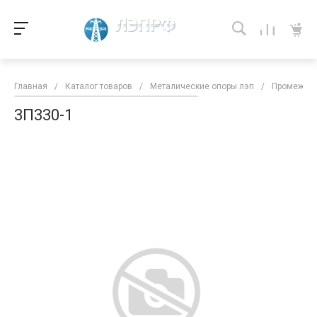
Главная
/
Каталог товаров
/
Металические опоры лэп
/
Промежуто
3П330-1