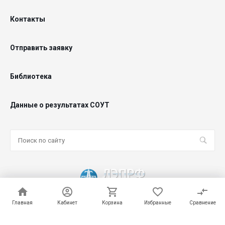
Контакты
Отправить заявку
Библиотека
Данные о результатах СОУТ
Главная
Главная
Кабинет
Кабинет
Корзина
Корзина
Избранные
Избранные
Сравнение
Сравнение
© 2026 ООО "ЛЭПРФ", Все права защищены