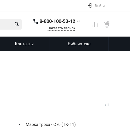
Войти
8-800-100-53-12
Заказать звонок
8-800-100-53-12
Контакты
Библиотека
143987, Россия,
Московская область,
город Балашиха, мкр.
Железнодорожный,
ул. Советская, д. 46,
офис 201
info@leprf.ru
Марка троса -
С70 (ТК-11);