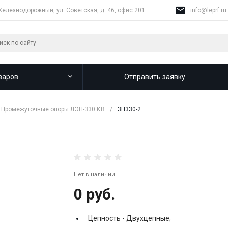
Железнодорожный, ул. Советская, д. 46, офис 201
info@leprf.ru
варов
Отправить заявку
Промежуточные опоры ЛЭП-330 КВ
/
3П330-2
Нет в наличии
0 руб.
Цепность -
Двухцепные;