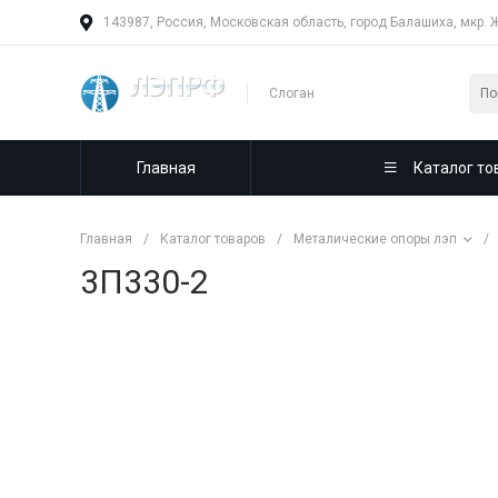
143987, Россия, Московская область, город Балашиха, мкр. 
Слоган
Главная
Каталог то
Главная
/
Каталог товаров
/
Металические опоры лэп
/
3П330-2