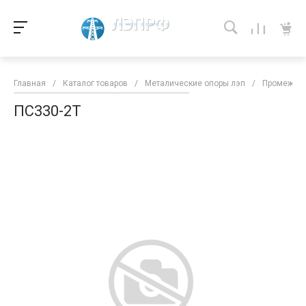
Главная
/
Каталог товаров
/
Металические опоры лэп
/
Промежуто
ПС330-2Т