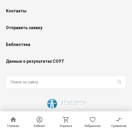
Контакты
Отправить заявку
Библиотека
Данные о результатах СОУТ
© 2026 ООО "ЛЭПРФ", Все права защищены
Главная
Главная
Кабинет
Кабинет
Корзина
Корзина
Избранные
Избранные
Сравнение
Сравнение