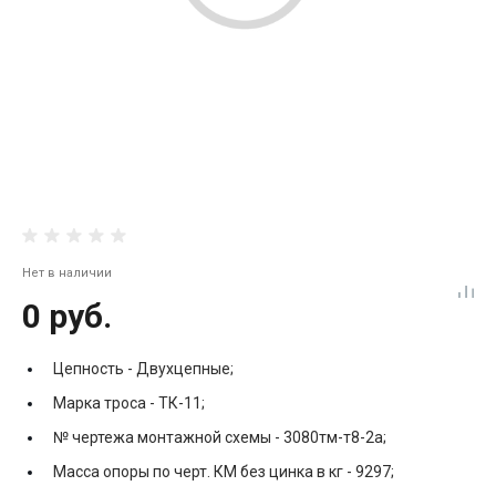
Нет в наличии
0 руб.
Цепность -
Двухцепные;
Марка троса -
ТК-11;
№ чертежа монтажной схемы -
3080тм-т8-2а;
Масса опоры по черт. КМ без цинка в кг -
9297;