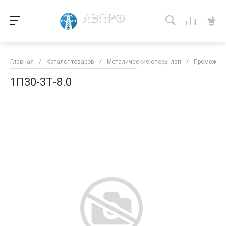
Главная
/
Каталог товаров
/
Металические опоры лэп
/
Промежуто
1П30-3Т-8.0