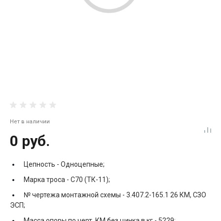
Нет в наличии
0 руб.
Цепность -
Одноцепные;
Марка троса -
С70 (ТК-11);
№ чертежа монтажной схемы -
3.407.2-165.1 26 КМ, СЗО
ЭСП;
Масса опоры по черт. КМ без цинка в кг -
5229;