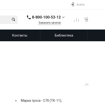
Войти
8-800-100-53-12
Заказать звонок
8-800-100-53-12
Контакты
Библиотека
143987, Россия,
Московская область,
город Балашиха, мкр.
Железнодорожный,
ул. Советская, д. 46,
офис 201
info@leprf.ru
Марка троса -
С70 (ТК-11);