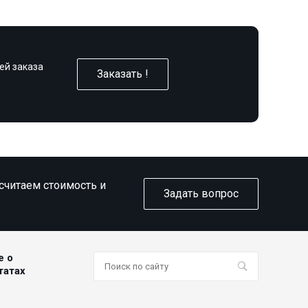
ей заказа
Заказать !
ссчитаем стоимость и
Задать вопрос
е о
татах