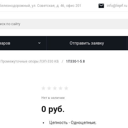
Железнодорожный, ул. Советская, д. 46, офис 201
info@leprf.ru
варов
Отправить заявку
Промежуточные опоры ЛЭП-330 КВ
/
1П330-1-5.8
Нет в наличии
0 руб.
Цепность -
Одноцепные;