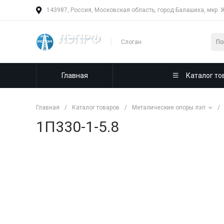
143987, Россия, Московская область, город Балашиха, мкр. 
Слоган
Главная
Каталог то
Главная
/
Каталог товаров
/
Металические опоры лэп
/
1П330-1-5.8