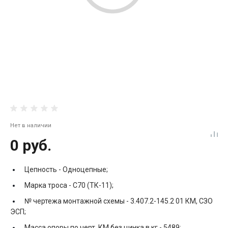
Нет в наличии
0 руб.
Цепность -
Одноцепные;
Марка троса -
С70 (ТК-11);
№ чертежа монтажной схемы -
3.407.2-145.2 01 КМ, СЗО
ЭСП;
Масса опоры по черт. КМ без цинка в кг -
5489;