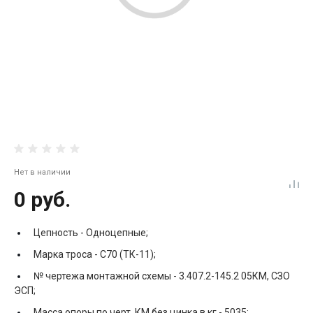
Нет в наличии
0 руб.
Цепность -
Одноцепные;
Марка троса -
С70 (ТК-11);
№ чертежа монтажной схемы -
3.407.2-145.2 05КМ, СЗО
ЭСП;
Масса опоры по черт. КМ без цинка в кг -
5035;