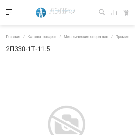
Главная
/
Каталог товаров
/
Металические опоры лэп
/
Промежуто
2П330-1Т-11.5