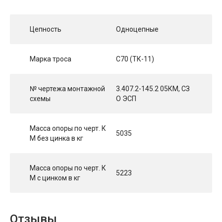
Цепность
Одноцепные
Марка троса
С70 (ТК-11)
№ чертежа монтажной
3.407.2-145.2 05КМ, СЗ
схемы
О ЭСП
Масса опоры по черт. К
5035
М без цинка в кг
Масса опоры по черт. К
5223
М с цинком в кг
Отзывы