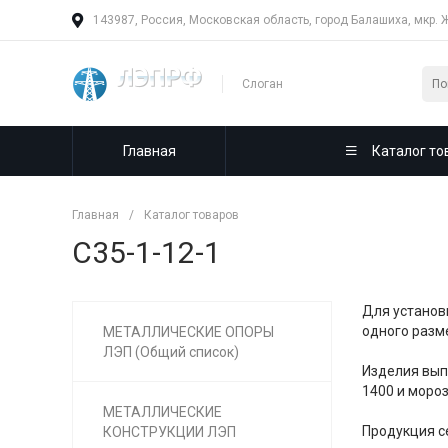
143987, Россия, Московская область, город Балашиха, мкр. 
Слоган
Главная
Каталог то
Главная
/
Каталог товаров
С35-1-12-1
Для установ
одного разм
МЕТАЛЛИЧЕСКИЕ ОПОРЫ
ЛЭП (Общий список)
Изделия вып
1400 и моро
МЕТАЛЛИЧЕСКИЕ
Продукция с
КОНСТРУКЦИИ ЛЭП