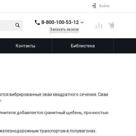
Войти
8-800-100-53-12
Заказать звонок
8-800-100-53-12
Контакты
Библиотека
143987, Россия,
Московская область,
город Балашиха, мкр.
Железнодорожный,
ул. Советская, д. 46,
офис 201
info@leprf.ru
тся вибрированные сваи квадратного сечения. Сваи
.
олнителя добавляется гранитный щебень, прочностью
 железнодорожным транспортом в полувагонах.