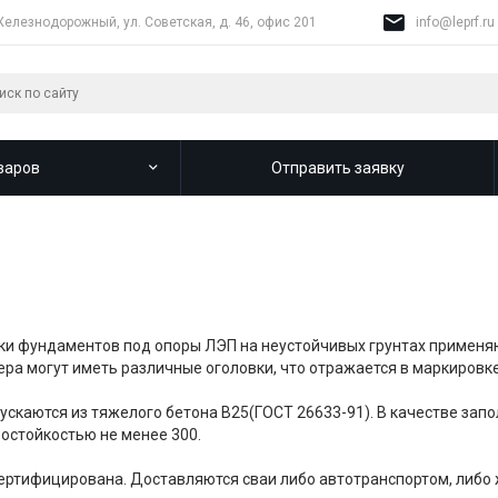
Железнодорожный, ул. Советская, д. 46, офис 201
info@leprf.ru
варов
Отправить заявку
ки фундаментов под опоры ЛЭП на неустойчивых грунтах применяю
ера могут иметь различные оголовки, что отражается в маркировке
ускаются из тяжелого бетона В25(ГОСТ 26633-91). В качестве зап
зостойкостью не менее 300.
ертифицирована. Доставляются сваи либо автотранспортом, либо