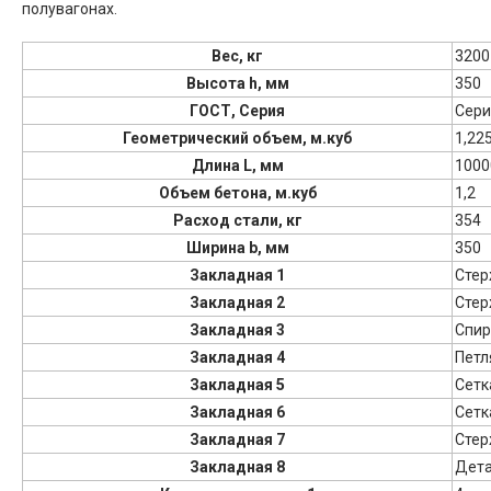
полувагонах.
Вес, кг
3200
Высота h, мм
350
ГОСТ, Серия
Сери
Геометрический объем, м.куб
1,22
Длина L, мм
1000
Объем бетона, м.куб
1,2
Расход стали, кг
354
Ширина b, мм
350
Закладная 1
Стер
Закладная 2
Стер
Закладная 3
Спир
Закладная 4
Петл
Закладная 5
Сетк
Закладная 6
Сетк
Закладная 7
Стер
Закладная 8
Дет