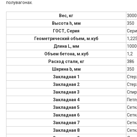
полувагонах.
Вес, кг
3000
Высота h, мм
350
ГОСТ, Серия
Сери
Геометрический объем, м.куб
1,22
Длина L, мм
1000
Объем бетона, м.куб
1,2
Расход стали, кг
386
Ширина b, мм
350
Закладная 1
Стер
Закладная 2
Стер
Закладная 3
Спир
Закладная 4
Петл
Закладная 5
Сетк
Закладная 6
Сетк
Закладная 7
Сетк
Закладная 8
Сетк