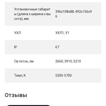
Установочные габарит
396х108х88; 492х156х9
ы (длина х ширина х вы
6
сота), мм
УХЛ
УХЛ1, У1
IP
67
Св.поток, лм
2660; 3910; 5210
Темп, К
5300-5700
Отзывы