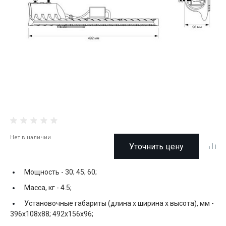
Нет в наличии
Уточнить цену
Мощность -
30; 45; 60;
Масса, кг -
4.5;
Установочные габариты (длина х ширина х высота), мм -
396х108х88; 492х156х96;