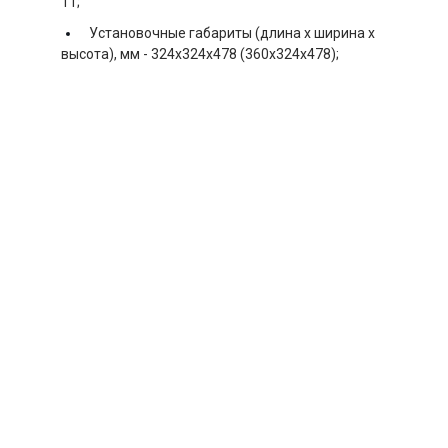
11;
Установочные габариты (длина х ширина х
высота), мм -
324x324x478 (360x324x478);