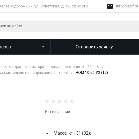
Железнодорожный, ул. Советская, д. 46, офис 201
info@leprf.ru
варов
Отправить заявку
ельные трансформаторы класса напряжения 6 - 750 кВ
/
обмоточные на напряжение 6 - 35 кВ
/
НОМ-10-66 У2 (Т2)
Нет в наличии
Масса, кг -
31 (32);