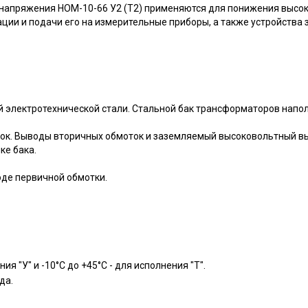
пряжения НОМ-10-66 У2 (Т2) применяются для понижения высоко
ии и подачи его на измерительные приборы, а также устройства 
й электротехнической стали. Стальной бак трансформаторов напо
ок. Выводы вторичных обмоток и заземляемый высоковольтный в
ке бака.
де первичной обмотки.
ия "У" и -10°C до +45°C - для исполнения "Т".
да.