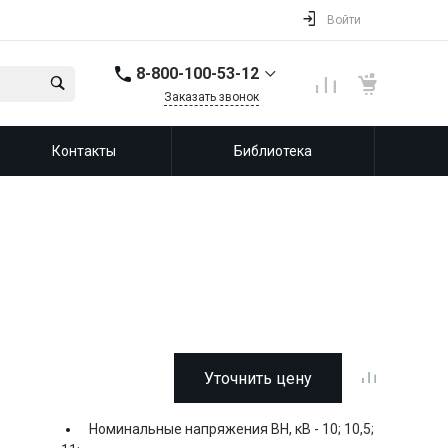
Войти
8-800-100-53-12
Заказать звонок
8-800-100-53-12
Контакты
Библиотека
143987, Россия,
Московская область,
город Балашиха, мкр.
Железнодорожный,
ул. Советская, д. 46,
офис 201
info@leprf.ru
Уточнить цену
Номинальные напряжения ВН, кВ -
10; 10,5;