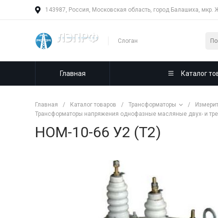
143987, Россия, Московская область, город Балашиха, мкр. 
Слоган
Главная
Каталог то
Главная
/
Каталог товаров
/
Трансформаторы
/
Измерит
Трансформаторы напряжения однофазные масляные двух- и трех
НОМ-10-66 У2 (Т2)