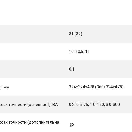
31 (32)
10; 10,5; 11
0,1
), мм
324x324x478 (360x324x478)
ах точности (основная I), ВА
0.2; 0.5-75; 1.0-150; 3.0-300
сах точности (дополнительна
3Р