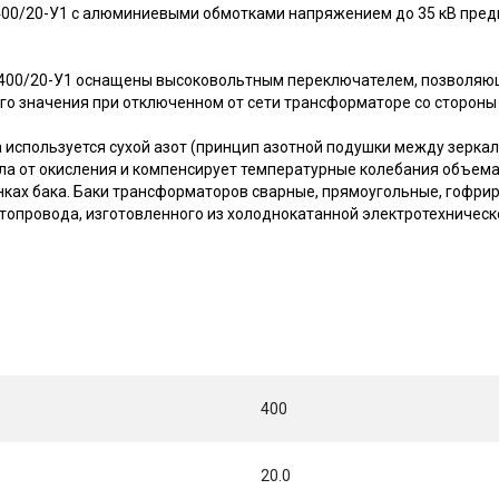
0/20-У1 с алюминиевыми обмотками напряжением до 35 кВ пред
400/20-У1 оснащены высоковольтным переключателем, позволяю
ого значения при отключенном от сети трансформаторе со стороны 
 используется сухой азот (принцип азотной подушки между зерка
а от окисления и компенсирует температурные колебания объема
нках бака. Баки трансформаторов сварные, прямоугольные, гофри
топровода, изготовленного из холоднокатанной электротехническ
400
20.0