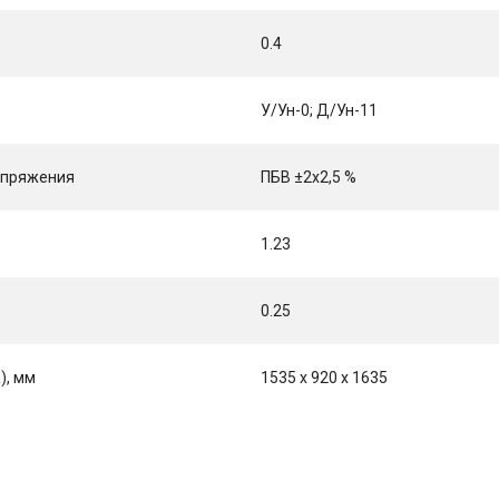
0.4
У/Ун-0; Д/Ун-11
напряжения
ПБВ ±2x2,5 %
1.23
0.25
), мм
1535 x 920 x 1635