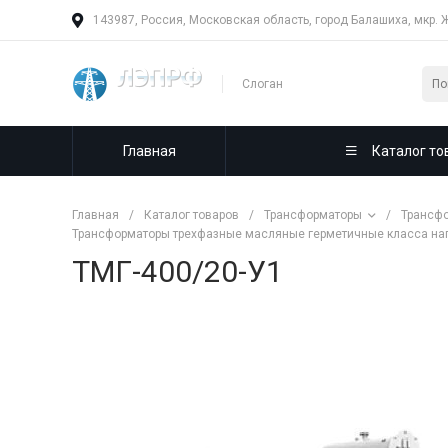
143987, Россия, Московская область, город Балашиха, мкр. 
Слоган
Главная
Каталог то
Главная
/
Каталог товаров
/
Трансформаторы
/
Трансфо
Трансформаторы трехфазные масляные герметичные класса напр
ТМГ-400/20-У1