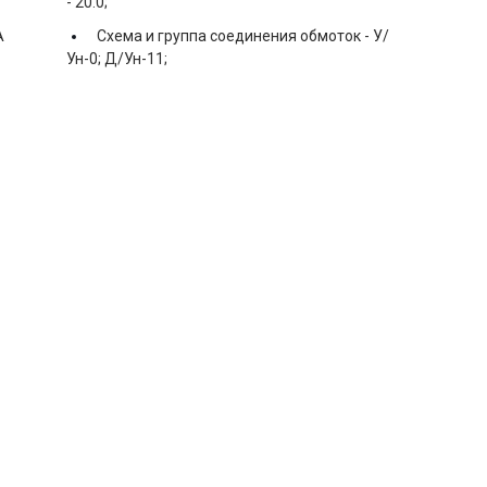
-
20.0;
А
Схема и группа соединения обмоток -
У/
Ун-0; Д/Ун-11;