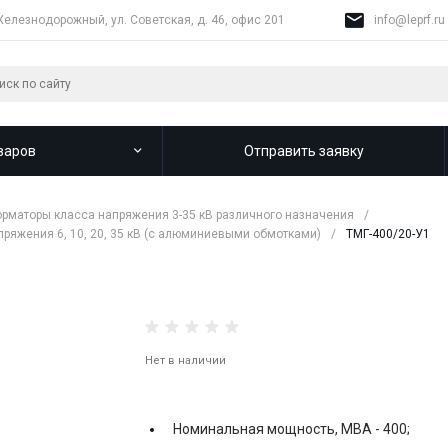
Железнодорожный, ул. Советская, д. 46, офис 201
info@leprf.ru
варов
Отправить заявку
рматоры класса напряжения 3-35 кВ различного назначения
/
яжения 6, 10, 20, 35 кВ (с алюминиевыми обмотками)
/
ТМГ-400/20-У1
Нет в наличии
Номинальная мощность, МВА -
400;