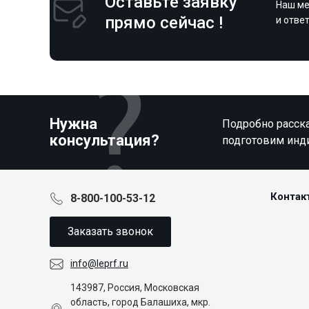
Оставьте заявку
Наш ме
прямо сейчас !
и отве
Нужна
Подробно расска
консультация?
подготовим инд
Контак
8-800-100-53-12
Заказать звонок
info@leprf.ru
143987, Россия, Московская
область, город Балашиха, мкр.