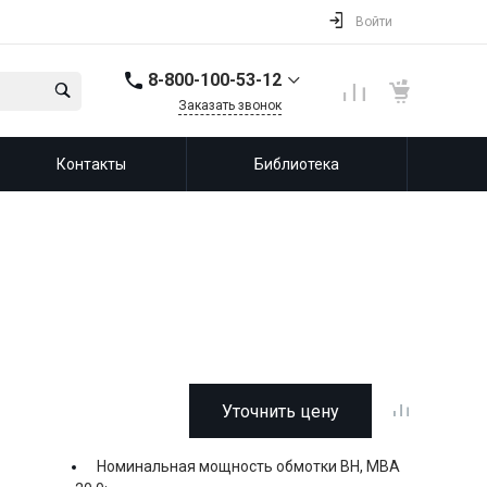
Войти
8-800-100-53-12
Заказать звонок
8-800-100-53-12
Контакты
Библиотека
143987, Россия,
Московская область,
город Балашиха, мкр.
Железнодорожный,
ул. Советская, д. 46,
офис 201
info@leprf.ru
Уточнить цену
Номинальная мощность обмотки ВН, МВА