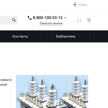
Войти
8-800-100-53-12
Заказать звонок
8-800-100-53-12
Контакты
Библиотека
143987, Россия,
Московская область,
город Балашиха, мкр.
Железнодорожный,
ул. Советская, д. 46,
офис 201
info@leprf.ru
новки в
анной