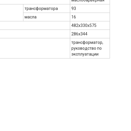
маслобарьерная
трансформатора
93
масла
16
482х330х575
286х344
трансформатор,
руководство по
эксплуатации