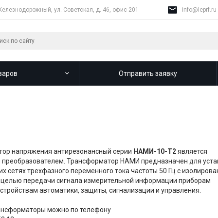
Железнодорожный, ул. Советская, д. 46, офис 201
info@leprf.ru
варов
Отправить заявку
тор напряжения антирезонансный серии
НАМИ-10-Т2
является
преобразователем. Трансформатор НАМИ предназначен для уста
их сетях трехфазного переменного тока частоты 50 Гц с изолиров
 целью передачи сигнала измерительной информации приборам
устройствам автоматики, защиты, сигнализации и управления.
ансформаторы можно по телефону