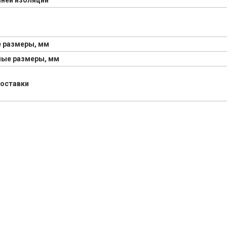
нней изоляции
 размеры, мм
ные размеры, мм
поставки