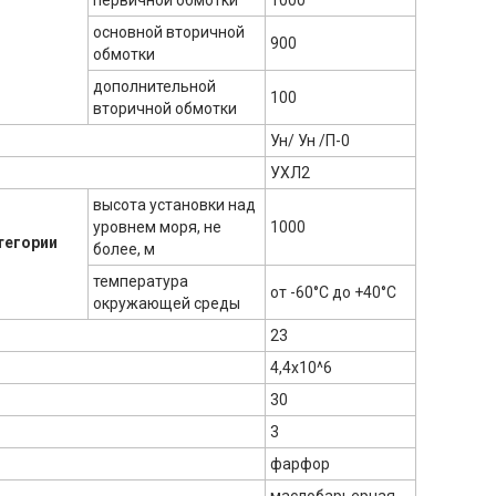
первичной обмотки
1000
основной вторичной
900
обмотки
дополнительной
100
вторичной обмотки
Ун/ Ун /П-0
УХЛ2
высота установки над
уровнем моря, не
1000
тегории
более, м
температура
от -60°С до +40°С
окружающей среды
23
4,4х10^6
30
3
фарфор