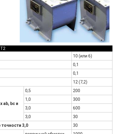
-Т2
10 (или 6)
0,1
0,1
12 (7,2)
0,5
200
1,0
300
ab, bc и
3,0
600
3,0
30
 точности 3,0
30