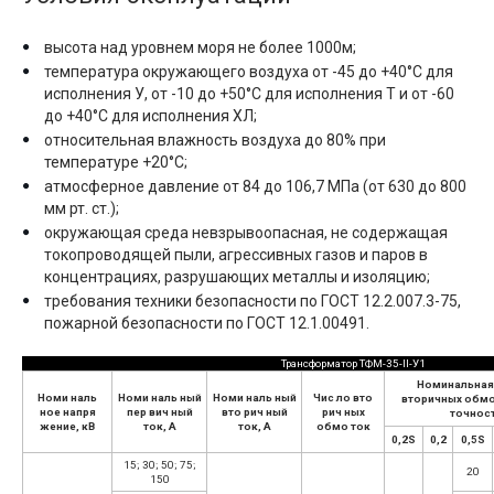
высота над уровнем моря не более 1000м;
температура окружающего воздуха от -45 до +40°С для
исполнения У, от -10 до +50°С для исполнения Т и от -60
до +40°С для исполнения ХЛ;
относительная влажность воздуха до 80% при
температуре +20°С;
атмосферное давление от 84 до 106,7 МПа (от 630 до 800
мм рт. ст.);
окружающая среда невзрывоопасная, не содержащая
токопроводящей пыли, агрессивных газов и паров в
концентрациях, разрушающих металлы и изоляцию;
требования техники безопасности по ГОСТ 12.2.007.3-75,
пожарной безопасности по ГОСТ 12.1.00491.
Трансформатор ТФМ-35-II-У1
Номинальная
Номи наль
Номи наль ный
Номи наль ный
Чис ло вто
вторичных обмо
ное напря
пер вич ный
вто рич ный
рич ных
точност
жение, кВ
ток, А
ток, А
обмо ток
0,2S
0,2
0,5S
15; 30; 50; 75;
20
150