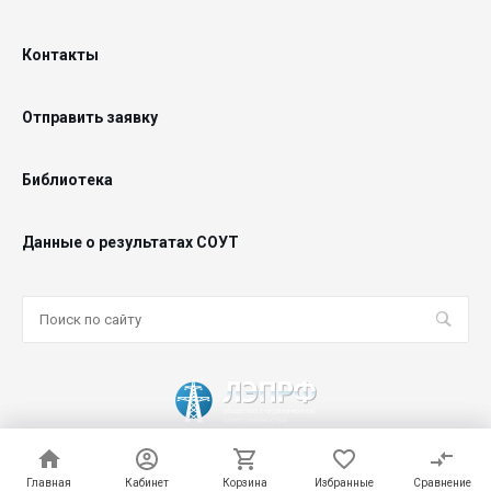
Контакты
Отправить заявку
Библиотека
Данные о результатах СОУТ
© 2026 ООО "ЛЭПРФ", Все права защищены
Главная
Главная
Кабинет
Кабинет
Корзина
Корзина
Избранные
Избранные
Сравнение
Сравнение