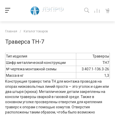
Главная
/
Каталог товаров
Траверса ТН-7
Тип изделия
Траверсы
Шифр металлической конструкции
ТН7
№ чертежа монтажной схемы
3.407.1-136.3-26
Масса в кг
1,3
Конструкция траверс типа ТН для монтажа проводов на
опорах низковольтных линий проста — это уголок и один или
два штыря (крюка). Металлические детали закреплены на
консоли траверсы сваркой в газовой среде. Также в
основном уголке просверлены отверстия для крепления
траверс к опорам с помощью хомутов. Отверстия
расположены таким образом, чтобы было возможно